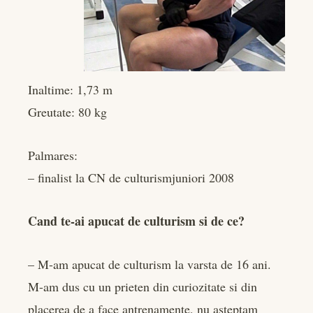
rest
bleupon
l
Inaltime: 1,73 m
Greutate: 80 kg
Palmares:
– finalist la CN de culturismjuniori 2008
Cand te-ai apucat de culturism si de ce?
– M-am apucat de culturism la varsta de 16 ani.
M-am dus cu un prieten din curiozitate si din
placerea de a face antrenamente, nu asteptam