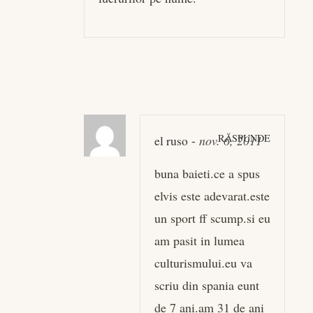
RĂSPUNDE
el ruso
-
nov. 6, 2011
buna baieti.ce a spus
elvis este adevarat.este
un sport ff scump.si eu
am pasit in lumea
culturismului.eu va
scriu din spania eunt
de 7 ani.am 31 de ani