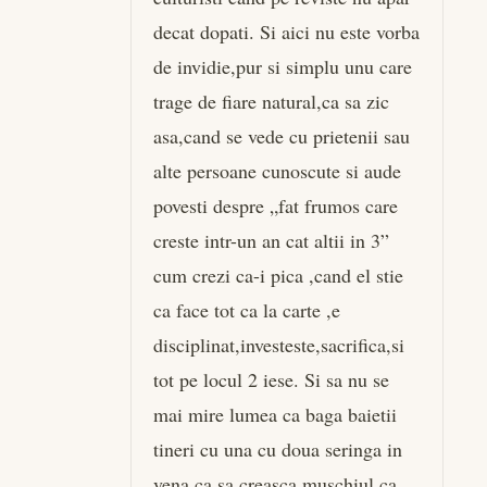
decat dopati. Si aici nu este vorba
de invidie,pur si simplu unu care
trage de fiare natural,ca sa zic
asa,cand se vede cu prietenii sau
alte persoane cunoscute si aude
povesti despre „fat frumos care
creste intr-un an cat altii in 3”
cum crezi ca-i pica ,cand el stie
ca face tot ca la carte ,e
disciplinat,investeste,sacrifica,si
tot pe locul 2 iese. Si sa nu se
mai mire lumea ca baga baietii
tineri cu una cu doua seringa in
vena ca sa creasca muschiul,ca