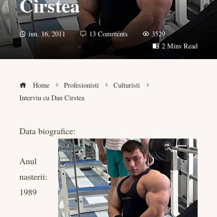
Cirstea
iun. 16, 2011
13 Comments
3529
2 Mins Read
Home
Profesionisti
Culturisti
Interviu cu Dan Cirstea
Data biografice:
book
Anul
er
nasterii:
1989
edIn