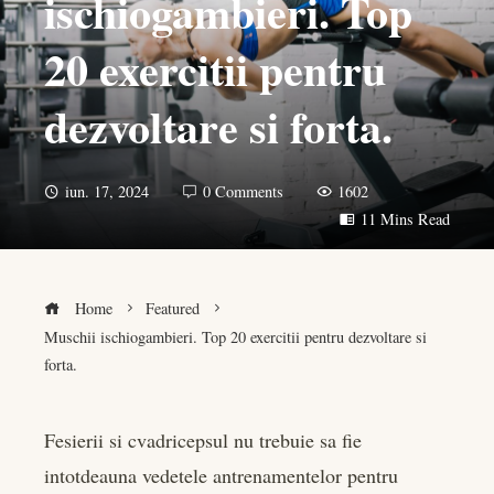
ischiogambieri. Top
20 exercitii pentru
dezvoltare si forta.
iun. 17, 2024
0 Comments
1602
11 Mins Read
Home
Featured
Muschii ischiogambieri. Top 20 exercitii pentru dezvoltare si
forta.
Fesierii si cvadricepsul nu trebuie sa fie
intotdeauna vedetele antrenamentelor pentru
book