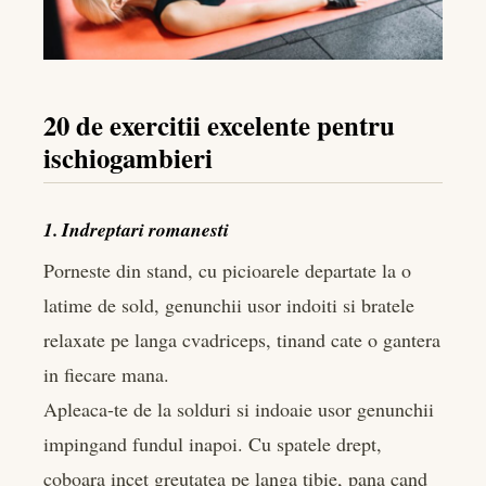
20 de exercitii excelente pentru
ischiogambieri
1. Indreptari romanesti
Porneste din stand, cu picioarele departate la o
latime de sold, genunchii usor indoiti si bratele
relaxate pe langa cvadriceps, tinand cate o gantera
in fiecare mana.
Apleaca-te de la solduri si indoaie usor genunchii
impingand fundul inapoi. Cu spatele drept,
coboara incet greutatea pe langa tibie, pana cand