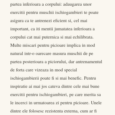
partea inferioara a corpului: adaugarea unor
er
exercitii pentru muschii ischiogambieri te poate
asigura ca te antrenezi eficient si, cel mai
edIn
important, ca iti mentii jumatatea inferioara a
corpului cat mai puternica si mai echilibrata.
rest
Multe miscari pentru picioare implica in mod
bleupon
natural intr-o oarecare masura muschii de pe
partea posterioara a piciorului, dar antrenamentul
l
de forta care vizeaza in mod special
ischiogambierii poate fi si mai benefic. Pentru
inspiratie ai mai jos cateva dintre cele mai bune
exercitii pentru ischiogambieri, pe care merita sa
le incerci in urmatoarea zi pentru picioare. Unele
dintre ele folosesc rezistenta externa, cum ar fi