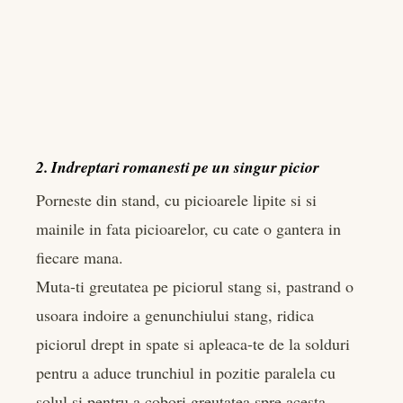
2. Indreptari romanesti pe un singur picior
Porneste din stand, cu picioarele lipite si si
mainile in fata picioarelor, cu cate o gantera in
fiecare mana.
Muta-ti greutatea pe piciorul stang si, pastrand o
usoara indoire a genunchiului stang, ridica
piciorul drept in spate si apleaca-te de la solduri
pentru a aduce trunchiul in pozitie paralela cu
solul si pentru a cobori greutatea spre acesta.