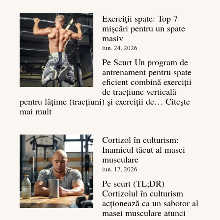
bazal:
Exerciții spate: Top 7
ce
mișcări pentru un spate
este
masiv
și
legătura
iun. 24, 2026
sa
Pe Scurt Un program de
cu
antrenament pentru spate
masa
eficient combină exerciții
musculară
de tracțiune verticală
pentru lățime (tracțiuni) și exerciții de…
Citește
:
mai mult
Exerciții
spate:
Cortizol în culturism:
Top
Inamicul tăcut al masei
7
musculare
mișcări
pentru
iun. 17, 2026
un
Pe scurt (TL;DR)
spate
Cortizolul în culturism
masiv
acționează ca un sabotor al
masei musculare atunci