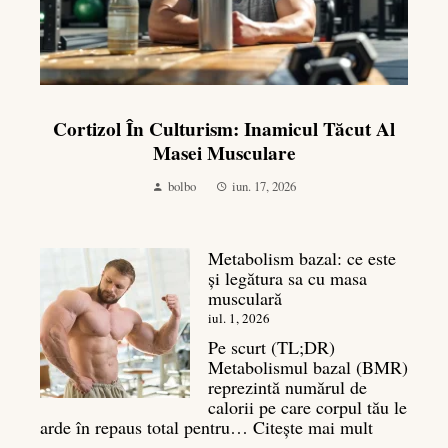
Cortizol În Culturism: Inamicul Tăcut Al
Masei Musculare
bolbo
iun. 17, 2026
Metabolism bazal: ce este
și legătura sa cu masa
musculară
iul. 1, 2026
Pe scurt (TL;DR)
Metabolismul bazal (BMR)
reprezintă numărul de
calorii pe care corpul tău le
:
arde în repaus total pentru…
Citește mai mult
Metaboli