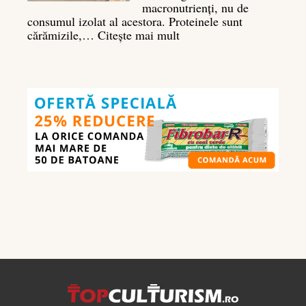
macronutrienți, nu de
consumul izolat al acestora. Proteinele sunt
:
cărămizile,…
Citește mai mult
Ghidul
nutrienților
în
culturism:
ce
să
mănânci
pentru
masă
musculară