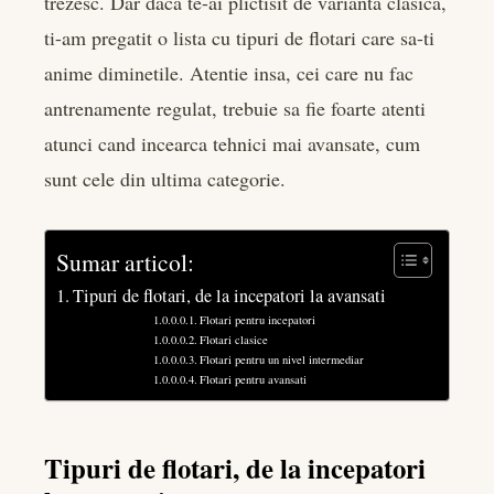
trezesc. Dar daca te-ai plictisit de varianta clasica,
edIn
ti-am pregatit o lista cu tipuri de flotari care sa-ti
anime diminetile. Atentie insa, cei care nu fac
rest
antrenamente regulat, trebuie sa fie foarte atenti
bleupon
atunci cand incearca tehnici mai avansate, cum
sunt cele din ultima categorie.
l
Sumar articol:
Tipuri de flotari, de la incepatori la avansati
Flotari pentru incepatori
Flotari clasice
Flotari pentru un nivel intermediar
Flotari pentru avansati
Tipuri de flotari, de la incepatori