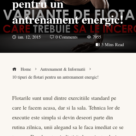
pentru un
antrenament energic!
ian. 12, 2015
0 Comments
7955
3 Mins Read
Home
Antrenament & Informatii
10 tipuri de flotari pentru un antrenament energic!
Flotarile sunt unul dintre exercitiile standard pe
care le facem acasa, dar si la sala. Tehnica lor de
book
executie este simpla si devin deseori parte din
er
rutina zilnica, unii alegand sa le faca imediat ce se