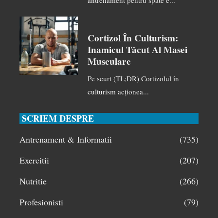
antrenament pentru spate e...
Cortizol În Culturism:
Inamicul Tăcut Al Masei
Musculare
Pe scurt (TL;DR) Cortizolul în
culturism acționea...
SCRIEM DESPRE
Antrenament & Informatii
(735)
Exercitii
(207)
Nutritie
(266)
Profesionisti
(79)