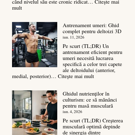
când nivelul său este cronic ridicat…
Citește mai
:
mult
Cortizol
în
Antrenament umeri: Ghid
culturism:
complet pentru deltoizi 3D
Inamicul
tăcut
iun. 11, 2026
al
Pe scurt (TL;DR) Un
masei
antrenament eficient pentru
musculare
umeri necesită lucrarea
specifică a celor trei capete
ale deltoidului (anterior,
:
medial, posterior)…
Citește mai mult
Antrenament
umeri:
Ghidul nutrienților în
Ghid
culturism: ce să mănânci
complet
pentru masă musculară
pentru
deltoizi
iun. 4, 2026
3D
Pe scurt (TL;DR) Creșterea
musculară optimă depinde
de sinergia dintre