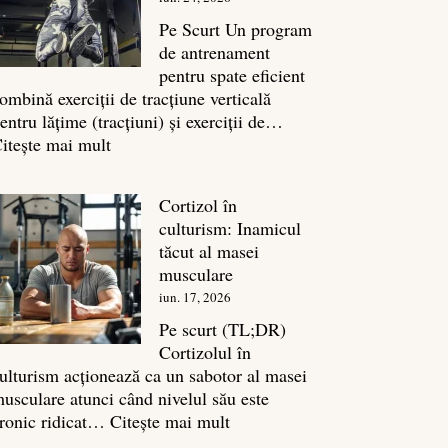
legătura
sa
Pe Scurt Un program
cu
de antrenament
masa
pentru spate eficient
musculară
ombină exerciții de tracțiune verticală
entru lățime (tracțiuni) și exerciții de…
:
itește mai mult
Exerciții
spate:
Cortizol în
Top
culturism: Inamicul
7
tăcut al masei
mișcări
musculare
pentru
iun. 17, 2026
un
spate
Pe scurt (TL;DR)
masiv
Cortizolul în
ulturism acționează ca un sabotor al masei
usculare atunci când nivelul său este
:
ronic ridicat…
Citește mai mult
Cortizol