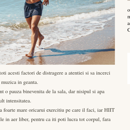
o
m
a
C
ti acesti factori de distragere a atentiei si sa incerci
i muzica in geanta.
t o pauza binevenita de la sala, dar nisipul si apa
lt intensitatea.
foarte mare oricarui exercitiu pe care il faci, iar HIIT
 in aer liber, pentru ca iti poti lucra tot corpul, fara