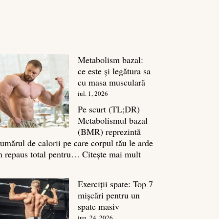
Metabolism bazal:
ce este și legătura sa
cu masa musculară
iul. 1, 2026
Pe scurt (TL;DR)
Metabolismul bazal
(BMR) reprezintă
umărul de calorii pe care corpul tău le arde
:
n repaus total pentru…
Citește mai mult
Metabolism
bazal:
Exerciții spate: Top 7
ce
mișcări pentru un
este
spate masiv
și
iun. 24, 2026