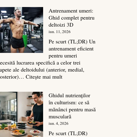
în
Antrenament umeri:
culturism:
Ghid complet pentru
Inamicul
deltoizi 3D
tăcut
iun. 11, 2026
al
masei
Pe scurt (TL;DR) Un
musculare
antrenament eficient
pentru umeri
ecesită lucrarea specifică a celor trei
apete ale deltoidului (anterior, medial,
:
osterior)…
Citește mai mult
Antrenament
umeri:
Ghidul nutrienților
Ghid
în culturism: ce să
complet
mănânci pentru masă
pentru
musculară
deltoizi
iun. 4, 2026
3D
Pe scurt (TL;DR)