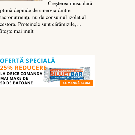
Creșterea musculară
ptimă depinde de sinergia dintre
acronutrienți, nu de consumul izolat al
cestora. Proteinele sunt cărămizile,…
:
itește mai mult
Ghidul
nutrienților
în
culturism:
ce
să
mănânci
pentru
masă
musculară