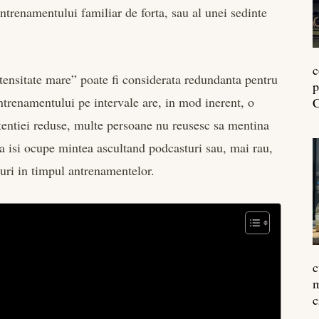
ntrenamentului familiar de forta, sau al unei sedinte
c
ensitate mare” poate fi considerata redundanta pentru
p
ntrenamentului pe intervale are, in mod inerent, o
C
 atentiei reduse, multe persoane nu reusesc sa mentina
sa isi ocupe mintea ascultand podcasturi sau, mai rau,
uri in timpul antrenamentelor.
c
m
c