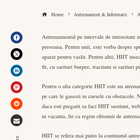
Home
Antrenament & Informatii
A
Antrenamentul pe intervale de intensitate m
persoana. Pentru unii, este vorba despre spr
Facebook
aparat pentru vaslit. Pentru altii, HIIT ins
Twitter
fit, cu sarituri burpee, tractiuni si sarituri p
LinkedIn
Pentru o alta categorie HIIT este un atrenam
pe care le gasesti in cursele cu obstacole. 
Pinterest
daca esti pregatit sa faci HIIT sustinut, tre
Stumbleupon
in vacanta, fie ca regim obisnuit de antren
Email
HIIT se refera mai putin la continutul antr