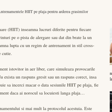
ntrenamentele HIIT pe plaja pentru arderea grasimilor
are (HIIT) inseamna lucruri diferite pentru fiecare
inturi pe o pista de alergare sau dat din brate la un
eamna lupta cu un regim de antrenament in stil cross-
e cutie.
ent istovitor in aer liber, care simuleaza provocarile
n
Nu exista un raspuns gresit sau un raspuns corect, insa
î
buie sa incerci macar o data sesiunile HIIT pe plaja, fie
ament daca ai norocul sa locuiesti langa plaja…
enamentului si mai mult la protocolul acestuia. Este