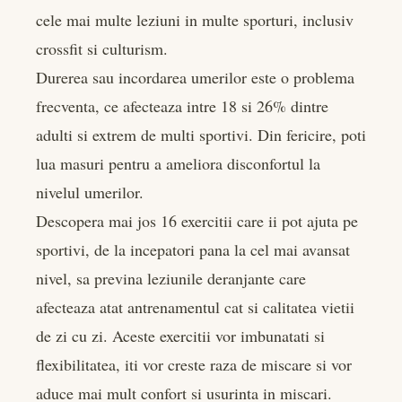
er
cele mai multe leziuni in multe sporturi, inclusiv
crossfit si culturism.
edIn
Durerea sau incordarea umerilor este o problema
frecventa, ce afecteaza intre 18 si 26% dintre
rest
adulti si extrem de multi sportivi. Din fericire, poti
bleupon
lua masuri pentru a ameliora disconfortul la
nivelul umerilor.
l
Descopera mai jos 16 exercitii care ii pot ajuta pe
sportivi, de la incepatori pana la cel mai avansat
nivel, sa previna leziunile deranjante care
afecteaza atat antrenamentul cat si calitatea vietii
de zi cu zi. Aceste exercitii vor imbunatati si
flexibilitatea, iti vor creste raza de miscare si vor
aduce mai mult confort si usurinta in miscari.