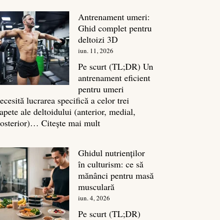
în
Antrenament umeri:
culturism:
Ghid complet pentru
Inamicul
deltoizi 3D
tăcut
iun. 11, 2026
al
masei
Pe scurt (TL;DR) Un
musculare
antrenament eficient
pentru umeri
ecesită lucrarea specifică a celor trei
apete ale deltoidului (anterior, medial,
:
osterior)…
Citește mai mult
Antrenament
umeri:
Ghidul nutrienților
Ghid
în culturism: ce să
complet
mănânci pentru masă
pentru
musculară
deltoizi
iun. 4, 2026
3D
Pe scurt (TL;DR)