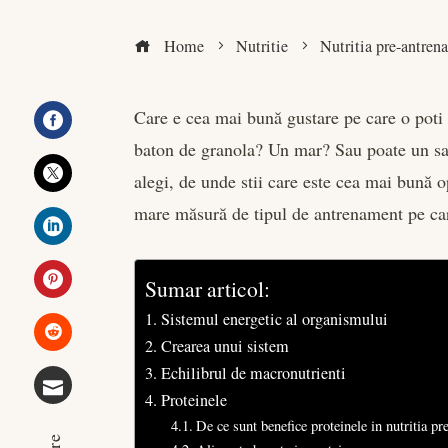
Home
Nutritie
Nutritia pre-antren
Care e cea mai bună gustare pe care o poti
baton de granola? Un mar? Sau poate un san
Facebook
alegi, de unde stii care este cea mai bună 
Twitter
mare măsură de tipul de antrenament pe care
LinkedIn
Sumar articol:
Pinterest
Sistemul energetic al organismului
Crearea unui sistem
Stumbleupon
Echilibrul de macronutrienti
Proteinele
Email
De ce sunt benefice proteinele in nutritia p