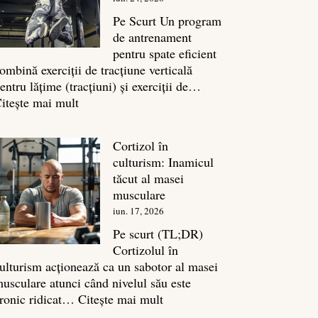
legătura
sa
Pe Scurt Un program
cu
de antrenament
masa
pentru spate eficient
musculară
ombină exerciții de tracțiune verticală
entru lățime (tracțiuni) și exerciții de…
:
itește mai mult
Exerciții
spate:
Cortizol în
Top
culturism: Inamicul
7
tăcut al masei
mișcări
musculare
pentru
iun. 17, 2026
un
spate
Pe scurt (TL;DR)
masiv
Cortizolul în
ulturism acționează ca un sabotor al masei
usculare atunci când nivelul său este
:
ronic ridicat…
Citește mai mult
Cortizol