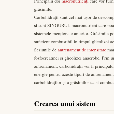
Principalii doi
macronutrienți
care vor furni
grăsimile.
Carbohidrații sunt cel mai ușor de descomp
și sunt SINGURUL macronutrient care poat
sistemele menționate anterior. Grăsimile po
suficient combustibil în timpul glicolizei a
Sesiunile de
antrenament de intensitate
mare
fosfocreatinei și glicolizei anaerobe. Prin 
antrenament, carbohidrații vor fi principal
energie pentru aceste tipuri de antrenament
carbohidraților și a grăsimilor ca si combus
Crearea unui sistem