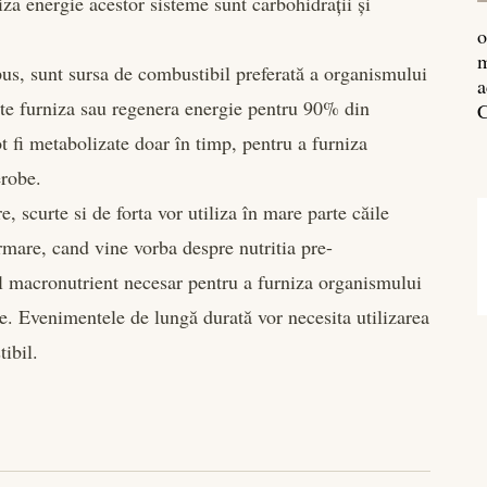
za energie acestor sisteme sunt carbohidrații și
o
m
us, sunt sursa de combustibil preferată a organismului
a
e furniza sau regenera energie pentru 90% din
C
t fi metabolizate doar în timp, pentru a furniza
erobe.
, scurte si de forta vor utiliza în mare parte căile
urmare, cand vine vorba despre nutritia pre-
ul macronutrient necesar pentru a furniza organismului
e. Evenimentele de lungă durată vor necesita utilizarea
tibil.