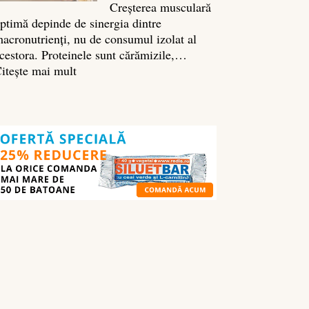
Creșterea musculară
ptimă depinde de sinergia dintre
acronutrienți, nu de consumul izolat al
cestora. Proteinele sunt cărămizile,…
:
itește mai mult
Ghidul
nutrienților
în
culturism:
ce
să
mănânci
pentru
masă
musculară