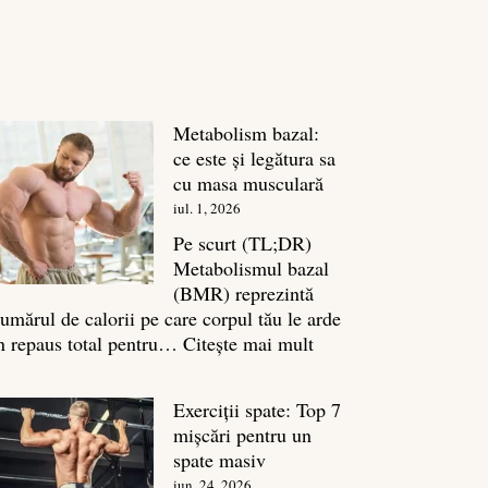
Metabolism bazal:
ce este și legătura sa
cu masa musculară
iul. 1, 2026
Pe scurt (TL;DR)
Metabolismul bazal
(BMR) reprezintă
umărul de calorii pe care corpul tău le arde
:
n repaus total pentru…
Citește mai mult
Metabolism
bazal:
Exerciții spate: Top 7
ce
mișcări pentru un
este
spate masiv
și
iun. 24, 2026