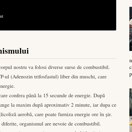
nt
anismului
n
 corpul nostru va folosi diverse surse de combustibil.
c
p
-ul (Adenozin trifosfastul) liber din muschi, care
nergie.
care confera până la 15 secunde de energie. După
ajunge la maxim după aproximativ 2 minute, iar dupa ce
licoliză aerobă, care poate furniza energie ore în șir.
 diferite, organismul are nevoie de combustibil.