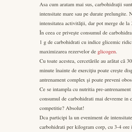
Asa cum aratam mai sus, carbohidrații sunt
intensitate mare sau pe durate prelungite. N
intensitatea activității, dar pot merge de la 
În ceea ce privește consumul de carbohidra
1 g de carbohidrati cu indice glicemic ridic
maximizarea rezervelor de
glicogen
.
Cu toate acestea, cercetările au arătat că
minute înainte de exercițiu poate crește disp
antrenament complex și poate preveni obos
Ce se intampla cu nutritia pre-antrenament 
consumul de carbohidrati mai devreme in cur
competitie? Absolut!
Dca participi la un eveniment de intensit
carbohidrati per kilogram corp, cu 3-4 ore 