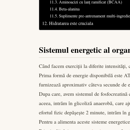
Aminoacizi cu lanț ramificat (BCAA)
Beta-alanina
Suplimente pre-antrenament multi-ingredie
Hidratarea este cruciala
Sistemul energetic al org
Când facem exerciții la diferite intensități,
Prima formă de energie disponibilă este ATP
furnizează aproximativ câteva secunde de e
Dupa care, avem sistemul de fosfocreatină 
aceea, intrăm în glicoliză anaerobă, care 
efortul fizic depășește 2 minute, intrăm în g
Pentru a alimenta aceste sisteme energetice