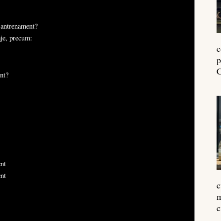
e-antrenament?
aje, precum:
c
p
C
ent?
ent
ent
c
m
c