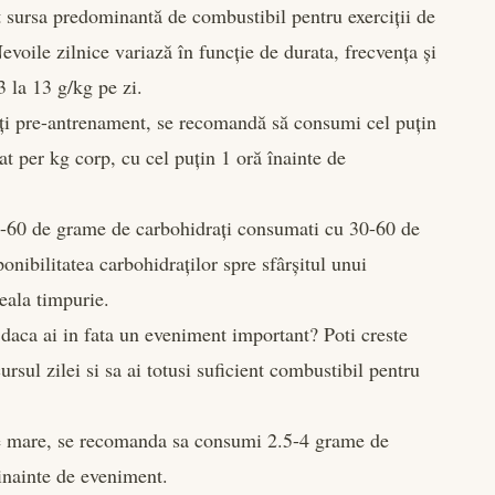
 sursa predominantă de combustibil pentru exerciții de
evoile zilnice variază în funcție de durata, frecvența și
3 la 13 g/kg pe zi.
ți pre-antrenament, se recomandă să consumi cel puțin
at per kg corp, cu cel puțin 1 oră înainte de
 30-60 de grame de carbohidrați consumati cu 30-60 de
onibilitatea carbohidraților spre sfârșitul unui
eala timpurie.
daca ai in fata un eveniment important? Poti creste
sul zilei si sa ai totusi suficient combustibil pentru
ate mare, se recomanda sa consumi 2.5-4 grame de
inainte de eveniment.