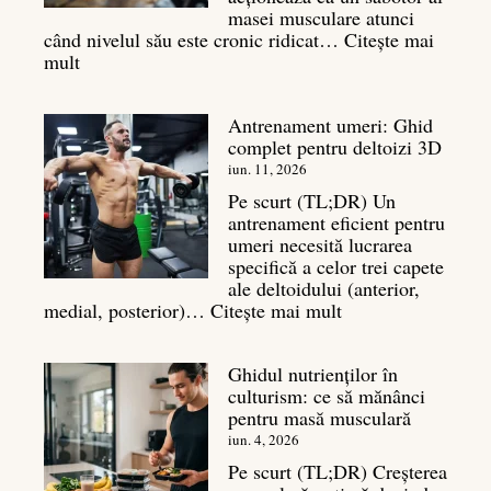
masei musculare atunci
când nivelul său este cronic ridicat…
Citește mai
:
mult
Cortizol
în
Antrenament umeri: Ghid
culturism:
complet pentru deltoizi 3D
Inamicul
tăcut
iun. 11, 2026
al
Pe scurt (TL;DR) Un
masei
antrenament eficient pentru
musculare
umeri necesită lucrarea
specifică a celor trei capete
ale deltoidului (anterior,
:
medial, posterior)…
Citește mai mult
Antrenament
umeri:
Ghidul nutrienților în
Ghid
culturism: ce să mănânci
complet
pentru masă musculară
pentru
deltoizi
iun. 4, 2026
3D
Pe scurt (TL;DR) Creșterea