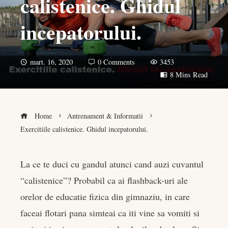
calistenice. Ghidul
incepatorului.
mart. 16, 2020
0 Comments
3453
8 Mins Read
Home
Antrenament & Informatii
Exercitiile calistenice. Ghidul incepatorului.
La ce te duci cu gandul atunci cand auzi cuvantul
“calistenice”? Probabil ca ai flashback-uri ale
book
orelor de educatie fizica din gimnaziu, in care
er
faceai flotari pana simteai ca iti vine sa vomiti si