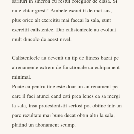
sarituri in sincron cu restul colegilor de clasa. Si
edIn
nu e chiar gresit! Ambele exercitii de mai sus,
plus orice alt exercitiu mai faceai la sala, sunt
rest
exercitii calistenice. Dar calistenicele au evoluat
bleupon
mult dincolo de acest nivel.
l
Calistenicele au devenit un tip de fitness bazat pe
atrenamente extrem de functionale cu echipament
minimal.
Poate ca pentru tine este doar un antrenament pe
care il faci atunci cand esti prea lenes ca sa mergi
la sala, insa profesionistii seriosi pot obtine intr-un
parc rezultate mai bune decat obtin altii la sala,
platind un abonament scump.