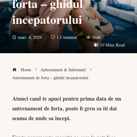
forta – ghidul
incepatorului
mart. 4, 2019
1 Comment
3646
10 Mins Read
Home
Antrenament & Informatii
Antrenament de forta – ghidul incepatorului
Atunci cand te apuci pentru prima data de un
antrenament de forta, poate fi greu sa iti dai
book
seama de unde sa incepi.
er
Exista nenumarate exercitii pe care le poti face,