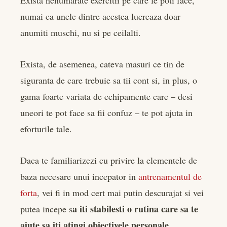
edIn
numai ca unele dintre acestea lucreaza doar
anumiti muschi, nu si pe ceilalti.
rest
bleupon
Exista, de asemenea, cateva masuri ce tin de
siguranta de care trebuie sa tii cont si, in plus, o
l
gama foarte variata de echipamente care – desi
uneori te pot face sa fii confuz – te pot ajuta in
eforturile tale.
Daca te familiarizezi cu privire la elementele de
baza necesare unui incepator in
antrenamentul de
forta
, vei fi in mod cert mai putin descurajat si vei
a iti stabilesti o rutina care sa te
putea incepe s
ajute sa iti atingi obiectivele personale
.